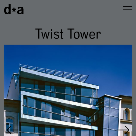
d
a
Na
Twist Tower
Galerie