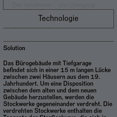
Der twisttower – als Übergang
werden wollen – innen und außen
zwischen Alt und Neu, in der
einander zuflüsternd
Technologie
inneren Kurve der Straße, mit
verdrehten Ebenen an der
Reflexion im Stadtraum
Vorderseite und einem nahtlos
verbundenen Innenhofgebäude,
ein Quader, der bei 45° mit
Solution
aufgehängtem Galerieboden
aufgestellt ist – maximale
Das Bürogebäude mit Tiefgarage
Variabilität des Grundrisses für
befindet sich in einer 15 m langen Lücke
flexible, multifunktionale
zwischen zwei Häusern aus dem 19.
Arbeitsräume mit Licht und
Jahrhundert. Um eine Disposition
optimalem Klima
zwischen dem alten und dem neuen
Gebäude herzustellen, werden die
Stockwerke gegeneinander verdreht. Die
verdrehten Stockwerke enthalten die