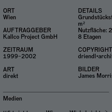
ORT
DETAILS
Wien
Grundstücks
m²
Nutzfläche: 
AUFTRAGGEBER
8 Etagen
Kallco Project GmbH
COPYRIGH
ZEITRAUM
driendl*arch
1999–2002
BILDER
ART
James Morri
direkt
Medien