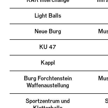
KAR Interchange
Infr
Light Balls
Neue Burg
Mus
KU 47
Kappl
Burg Forchtenstein
Mus
Waffenaustellung
Sportzentrum und
S