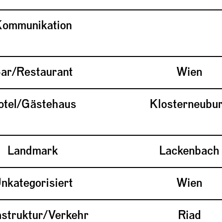
ommunikation
ar/Restaurant
Wien
otel/Gästehaus
Klosterneubu
Landmark
Lackenbach
nkategorisiert
Wien
astruktur/Verkehr
Riad