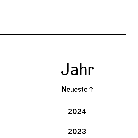
eld fokussier
Na
Jahr
2024
2023