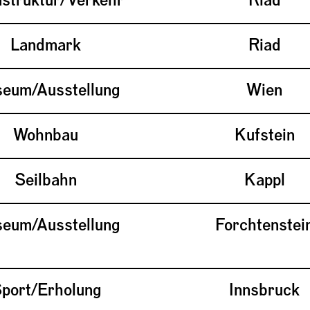
astruktur/Verkehr
Riad
Landmark
Riad
eum/Ausstellung
Wien
Wohnbau
Kufstein
Seilbahn
Kappl
eum/Ausstellung
Forchtenstei
port/Erholung
Innsbruck