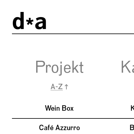
Impressum
d
a
Datenschutz
AGBs
Projekt
K
Wein Box
K
Café Azzurro
B