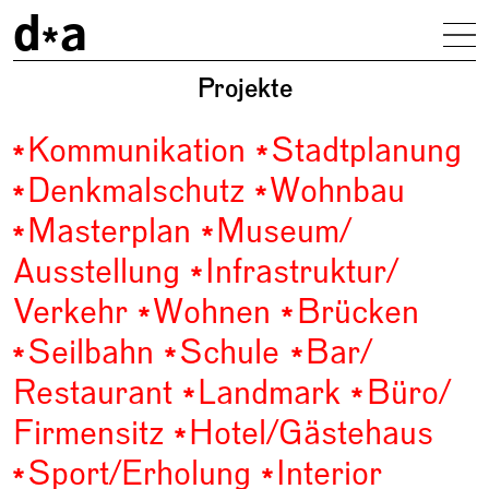
d
a
Na
driendl*architects
Projekte
Kommunikation
Stadtplanung
Denkmalschutz
Wohnbau
Masterplan
Museum/
Ausstellung
Infrastruktur/
Verkehr
Wohnen
Brücken
Seilbahn
Schule
Bar/
Restaurant
Landmark
Büro/
Firmensitz
Hotel/
Gästehaus
Sport/
Erholung
Interior